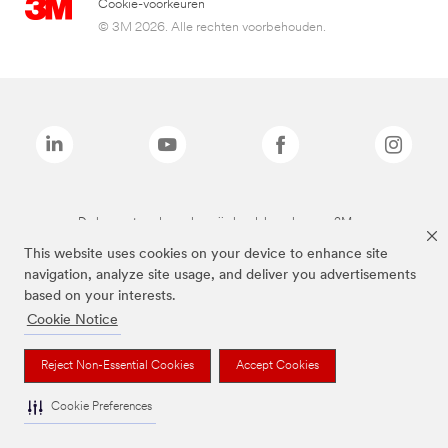
Cookie-voorkeuren
© 3M 2026. Alle rechten voorbehouden.
De bovenstaande merken zijn handelsmerken van 3M.we
This website uses cookies on your device to enhance site
navigation, analyze site usage, and deliver you advertisements
based on your interests.
Cookie Notice
Reject Non-Essential Cookies
Accept Cookies
Cookie Preferences