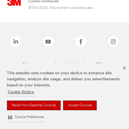
Cookie-voorkeuren
© 3M 2026. Alle rechten voorbehouden.
De bovenstaande merken zijn handelsmerken van 3M.we
This website uses cookies on your device to enhance site
navigation, analyze site usage, and deliver you advertisements
based on your interests.
Cookie Notice
Reject Non-Essential Cookies
Accept Cookies
Cookie Preferences