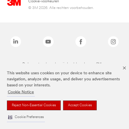
Cookie-voorkeuren
© 3M 2026. Alle rechten voorbehouden.
De bovenstaande merken zijn handelsmerken van 3M.we
This website uses cookies on your device to enhance site
navigation, analyze site usage, and deliver you advertisements
based on your interests.
Cookie Notice
Reject Non-Essential Cookies
Accept Cookies
Cookie Preferences