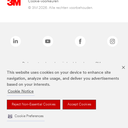
Cookie-voorkeuren
© 3M 2026. Alle rechten voorbehouden.
De bovenstaande merken zijn handelsmerken van 3M.we
This website uses cookies on your device to enhance site
navigation, analyze site usage, and deliver you advertisements
based on your interests.
Cookie Notice
Reject Non-Essential Cookies
Accept Cookies
Cookie Preferences