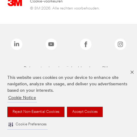
Cookie-voorkeuren
© 3M 2026. Alle rechten voorbehouden.
De bovenstaande merken zijn handelsmerken van 3M.we
This website uses cookies on your device to enhance site
navigation, analyze site usage, and deliver you advertisements
based on your interests.
Cookie Notice
Reject Non-Essential Cookies
Accept Cookies
Cookie Preferences