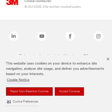
Cookie-voorkeuren
© 3M 2026. Alle rechten voorbehouden.
De bovenstaande merken zijn handelsmerken van 3M.we
This website uses cookies on your device to enhance site
navigation, analyze site usage, and deliver you advertisements
based on your interests.
Cookie Notice
Reject Non-Essential Cookies
Accept Cookies
Cookie Preferences