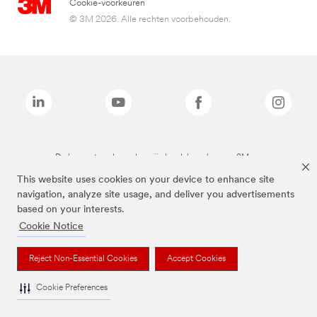
Cookie-voorkeuren
© 3M 2026. Alle rechten voorbehouden.
De bovenstaande merken zijn handelsmerken van 3M.we
This website uses cookies on your device to enhance site
navigation, analyze site usage, and deliver you advertisements
based on your interests.
Cookie Notice
Reject Non-Essential Cookies
Accept Cookies
Cookie Preferences