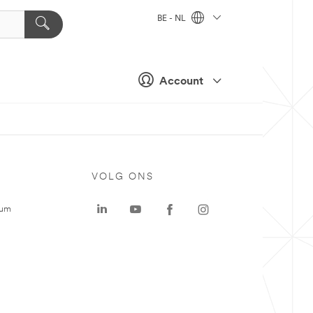
BE - NL
Account
VOLG ONS
rum