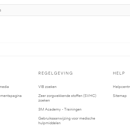
REGELGEVING
HELP
media
VIB zoeken
Helpcent
mentspagina
Zeer zorgwekkende stoffen (SVHC)
Sitemap
zoeken
3M Academy - Trainingen
Gebruiksaanwijzing voor medische
hulpmiddelen