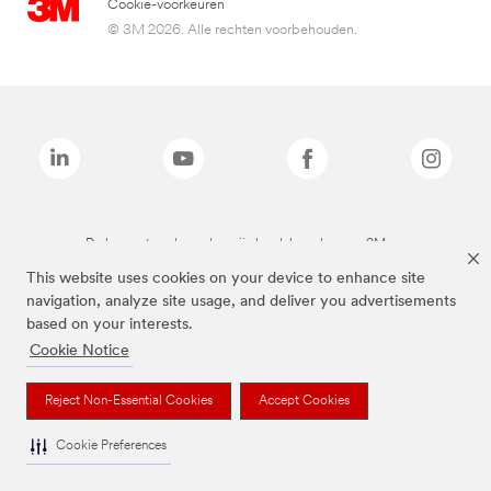
Cookie-voorkeuren
© 3M 2026. Alle rechten voorbehouden.
De bovenstaande merken zijn handelsmerken van 3M.we
This website uses cookies on your device to enhance site
navigation, analyze site usage, and deliver you advertisements
based on your interests.
Cookie Notice
Reject Non-Essential Cookies
Accept Cookies
Cookie Preferences