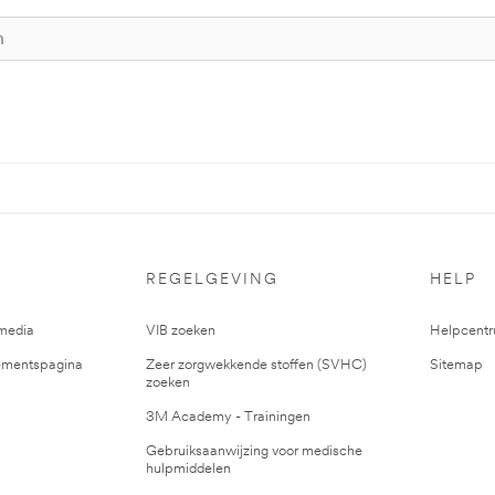
REGELGEVING
HELP
media
VIB zoeken
Helpcent
mentspagina
Zeer zorgwekkende stoffen (SVHC)
Sitemap
zoeken
3M Academy - Trainingen
Gebruiksaanwijzing voor medische
hulpmiddelen