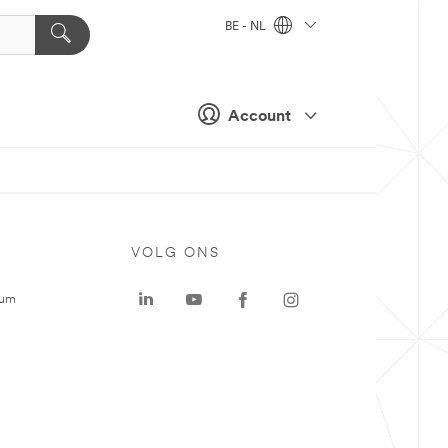
BE - NL
Account
VOLG ONS
rum