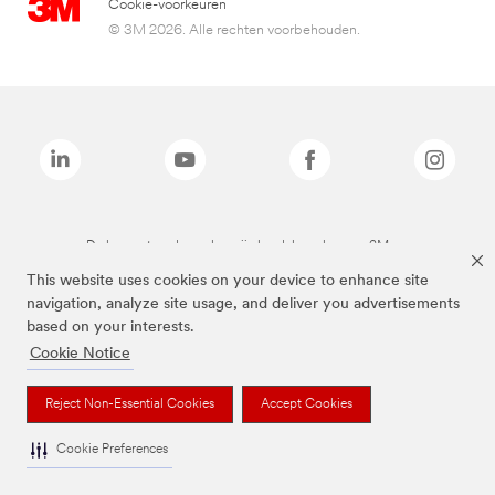
Cookie-voorkeuren
© 3M 2026. Alle rechten voorbehouden.
De bovenstaande merken zijn handelsmerken van 3M.we
This website uses cookies on your device to enhance site
navigation, analyze site usage, and deliver you advertisements
based on your interests.
Cookie Notice
Reject Non-Essential Cookies
Accept Cookies
Cookie Preferences