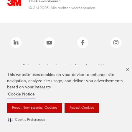
Cookie-voorkeuren
© 3M 2026. Alle rechten voorbehouden.
De bovenstaande merken zijn handelsmerken van 3M.we
This website uses cookies on your device to enhance site
navigation, analyze site usage, and deliver you advertisements
based on your interests.
Cookie Notice
Reject Non-Essential Cookies
Accept Cookies
Cookie Preferences