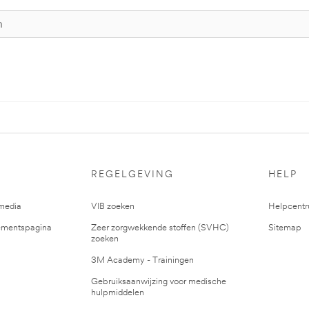
REGELGEVING
HELP
media
VIB zoeken
Helpcent
mentspagina
Zeer zorgwekkende stoffen (SVHC)
Sitemap
zoeken
3M Academy - Trainingen
Gebruiksaanwijzing voor medische
hulpmiddelen