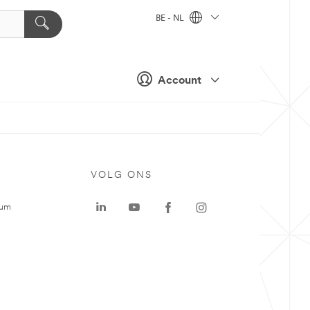
BE - NL
Account
VOLG ONS
rum