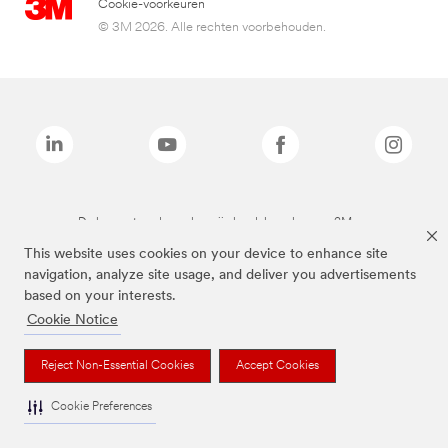
Cookie-voorkeuren
© 3M 2026. Alle rechten voorbehouden.
De bovenstaande merken zijn handelsmerken van 3M.we
This website uses cookies on your device to enhance site
navigation, analyze site usage, and deliver you advertisements
based on your interests.
Cookie Notice
Reject Non-Essential Cookies
Accept Cookies
Cookie Preferences