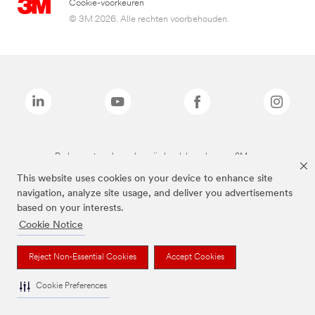
Cookie-voorkeuren
© 3M 2026. Alle rechten voorbehouden.
De bovenstaande merken zijn handelsmerken van 3M.we
This website uses cookies on your device to enhance site
navigation, analyze site usage, and deliver you advertisements
based on your interests.
Cookie Notice
Reject Non-Essential Cookies
Accept Cookies
Cookie Preferences