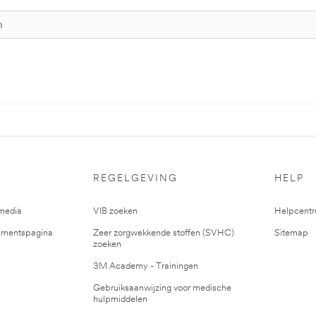
REGELGEVING
HELP
media
VIB zoeken
Helpcent
mentspagina
Zeer zorgwekkende stoffen (SVHC)
Sitemap
zoeken
3M Academy - Trainingen
Gebruiksaanwijzing voor medische
hulpmiddelen