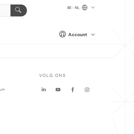
BE - NL
Account
VOLG ONS
rum