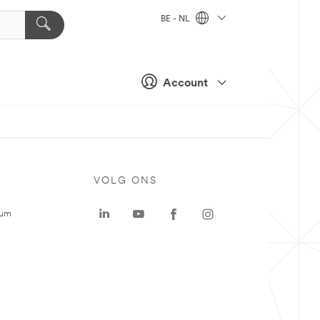
BE - NL
Account
VOLG ONS
rum