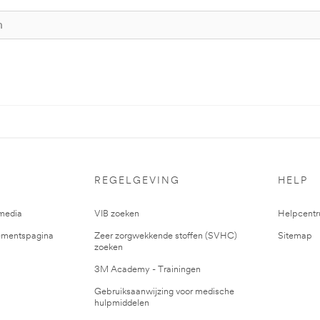
REGELGEVING
HELP
media
VIB zoeken
Helpcent
mentspagina
Zeer zorgwekkende stoffen (SVHC)
Sitemap
zoeken
3M Academy - Trainingen
Gebruiksaanwijzing voor medische
hulpmiddelen