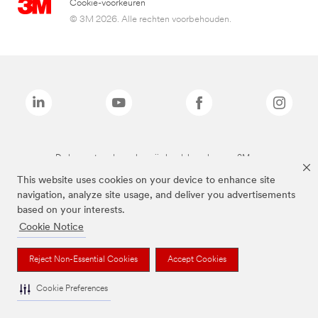
Cookie-voorkeuren
© 3M 2026. Alle rechten voorbehouden.
De bovenstaande merken zijn handelsmerken van 3M.we
This website uses cookies on your device to enhance site
navigation, analyze site usage, and deliver you advertisements
based on your interests.
Cookie Notice
Reject Non-Essential Cookies
Accept Cookies
Cookie Preferences