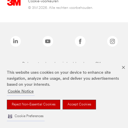
Cookie-voorkeuren
© 3M 2026. Alle rechten voorbehouden.
De bovenstaande merken zijn handelsmerken van 3M.we
This website uses cookies on your device to enhance site
navigation, analyze site usage, and deliver you advertisements
based on your interests.
Cookie Notice
Reject Non-Essential Cookies
Accept Cookies
Cookie Preferences