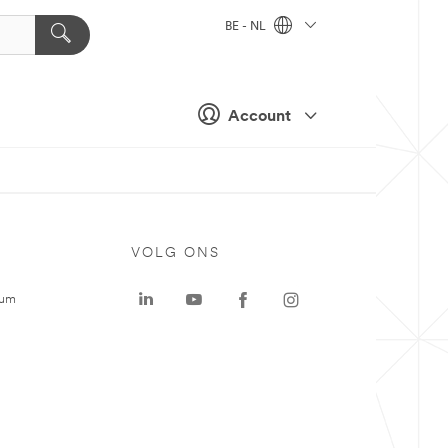
BE - NL
Account
VOLG ONS
rum