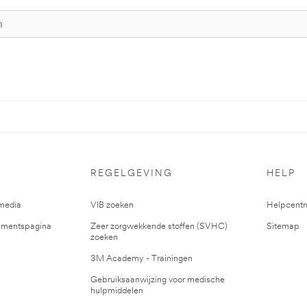
REGELGEVING
HELP
media
VIB zoeken
Helpcent
mentspagina
Zeer zorgwekkende stoffen (SVHC)
Sitemap
zoeken
3M Academy - Trainingen
Gebruiksaanwijzing voor medische
hulpmiddelen