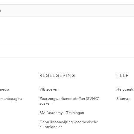
REGELGEVING
HELP
media
VIB zoeken
Helpcent
mentspagina
Zeer zorgwekkende stoffen (SVHC)
Sitemap
zoeken
3M Academy - Trainingen
Gebruiksaanwijzing voor medische
hulpmiddelen