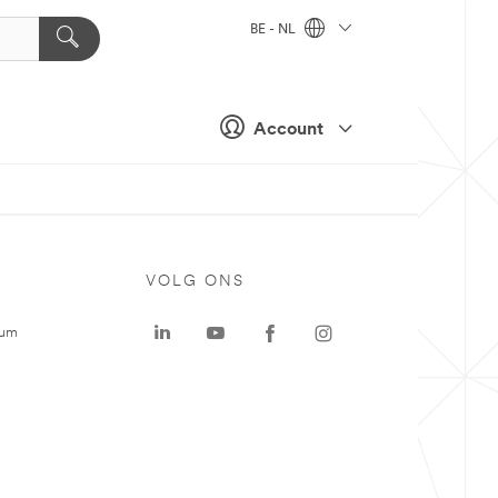
BE - NL
Account
VOLG ONS
rum