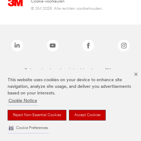
Cookie-voorkeuren
© 3M 2026. Alle rechten voorbehouden.
De bovenstaande merken zijn handelsmerken van 3M.we
This website uses cookies on your device to enhance site
navigation, analyze site usage, and deliver you advertisements
based on your interests.
Cookie Notice
Reject Non-Essential Cookies
Accept Cookies
Cookie Preferences