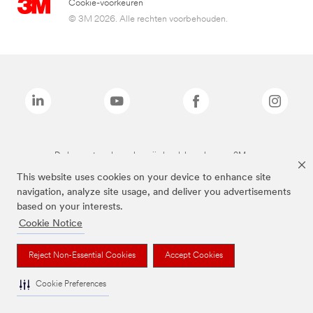
Cookie-voorkeuren
© 3M 2026. Alle rechten voorbehouden.
De bovenstaande merken zijn handelsmerken van 3M.we
This website uses cookies on your device to enhance site
navigation, analyze site usage, and deliver you advertisements
based on your interests.
Cookie Notice
Reject Non-Essential Cookies
Accept Cookies
Cookie Preferences