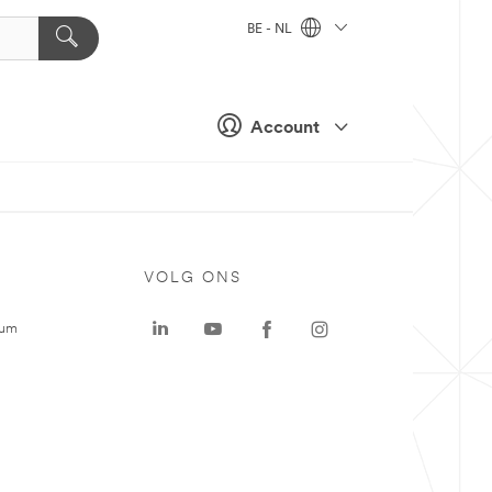
BE - NL
Account
VOLG ONS
rum