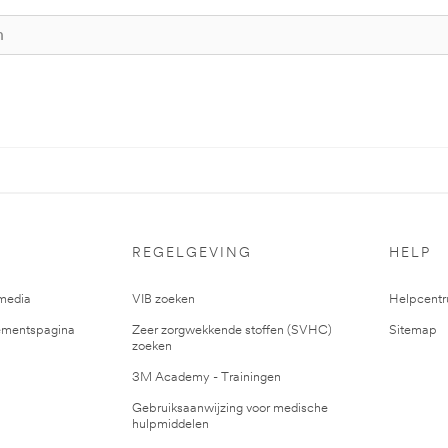
REGELGEVING
HELP
media
VIB zoeken
Helpcent
mentspagina
Zeer zorgwekkende stoffen (SVHC)
Sitemap
zoeken
3M Academy - Trainingen
Gebruiksaanwijzing voor medische
hulpmiddelen