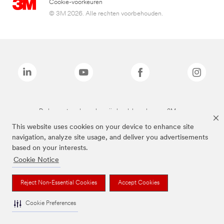
Cookie-voorkeuren
© 3M 2026. Alle rechten voorbehouden.
De bovenstaande merken zijn handelsmerken van 3M.we
This website uses cookies on your device to enhance site
navigation, analyze site usage, and deliver you advertisements
based on your interests.
Cookie Notice
Reject Non-Essential Cookies
Accept Cookies
Cookie Preferences