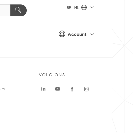
BE - NL
Account
VOLG ONS
rum