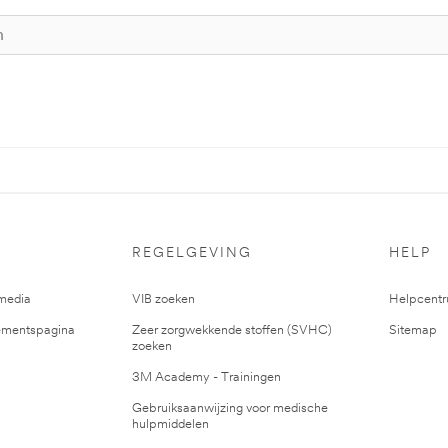
REGELGEVING
HELP
media
VIB zoeken
Helpcent
mentspagina
Zeer zorgwekkende stoffen (SVHC)
Sitemap
zoeken
3M Academy - Trainingen
Gebruiksaanwijzing voor medische
hulpmiddelen