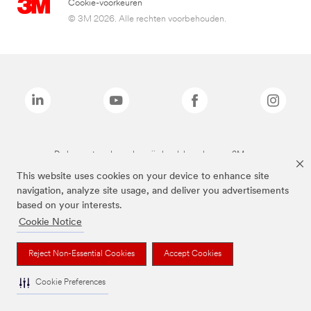
Cookie-voorkeuren
© 3M 2026. Alle rechten voorbehouden.
De bovenstaande merken zijn handelsmerken van 3M.we
This website uses cookies on your device to enhance site
navigation, analyze site usage, and deliver you advertisements
based on your interests.
Cookie Notice
Reject Non-Essential Cookies
Accept Cookies
Cookie Preferences