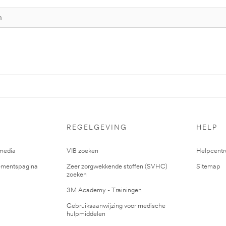
REGELGEVING
HELP
media
VIB zoeken
Helpcent
mentspagina
Zeer zorgwekkende stoffen (SVHC)
Sitemap
zoeken
3M Academy - Trainingen
Gebruiksaanwijzing voor medische
hulpmiddelen