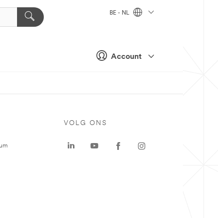
BE - NL
Account
VOLG ONS
rum