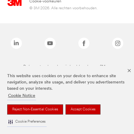
Cookie-voorkeuren
© 3M 2026. Alle rechten voorbehouden.
De bovenstaande merken zijn handelsmerken van 3M.we
This website uses cookies on your device to enhance site
navigation, analyze site usage, and deliver you advertisements
based on your interests.
Cookie Notice
Reject Non-Essential Cookies
Accept Cookies
Cookie Preferences