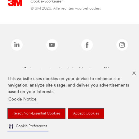
Cookie-voorkeuren
© 3M 2026. Alle rechten voorbehouden.
De bovenstaande merken zijn handelsmerken van 3M.we
This website uses cookies on your device to enhance site
navigation, analyze site usage, and deliver you advertisements
based on your interests.
Cookie Notice
Reject Non-Essential Cookies
Accept Cookies
Cookie Preferences