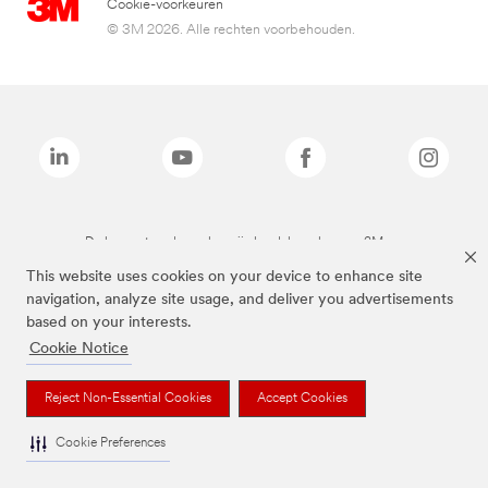
Cookie-voorkeuren
© 3M 2026. Alle rechten voorbehouden.
De bovenstaande merken zijn handelsmerken van 3M.we
This website uses cookies on your device to enhance site
navigation, analyze site usage, and deliver you advertisements
based on your interests.
Cookie Notice
Reject Non-Essential Cookies
Accept Cookies
Cookie Preferences