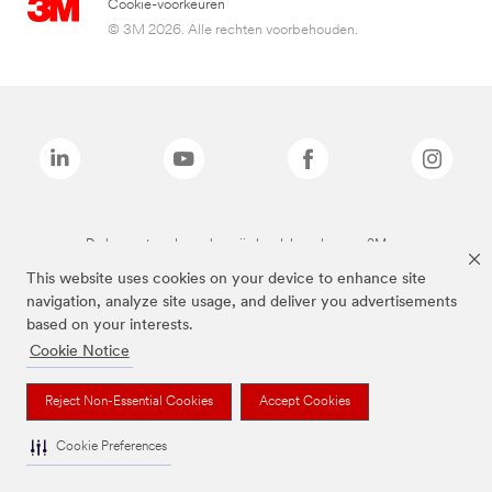
Cookie-voorkeuren
© 3M 2026. Alle rechten voorbehouden.
De bovenstaande merken zijn handelsmerken van 3M.we
This website uses cookies on your device to enhance site
navigation, analyze site usage, and deliver you advertisements
based on your interests.
Cookie Notice
Reject Non-Essential Cookies
Accept Cookies
Cookie Preferences