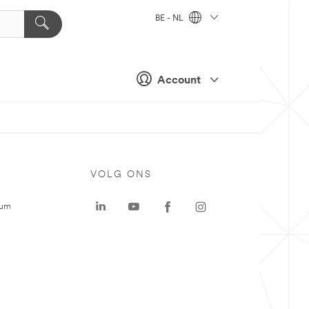
BE - NL
Account
VOLG ONS
rum