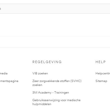
REGELGEVING
HELP
media
VIB zoeken
Helpcent
mentspagina
Zeer zorgwekkende stoffen (SVHC)
Sitemap
zoeken
3M Academy - Trainingen
Gebruiksaanwijzing voor medische
hulpmiddelen