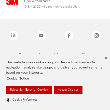
Cookie-voorkeuren
© 3M 2026. Alle rechten voorbehouden.
De bovenstaande merken zijn handelsmerken van 3M.we
This website uses cookies on your device to enhance site
navigation, analyze site usage, and deliver you advertisements
based on your interests.
Cookie Notice
Reject Non-Essential Cookies
Accept Cookies
Cookie Preferences