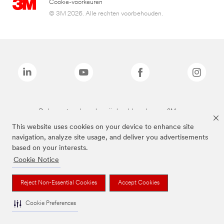
Cookie-voorkeuren
© 3M 2026. Alle rechten voorbehouden.
De bovenstaande merken zijn handelsmerken van 3M.we
This website uses cookies on your device to enhance site
navigation, analyze site usage, and deliver you advertisements
based on your interests.
Cookie Notice
Reject Non-Essential Cookies
Accept Cookies
Cookie Preferences