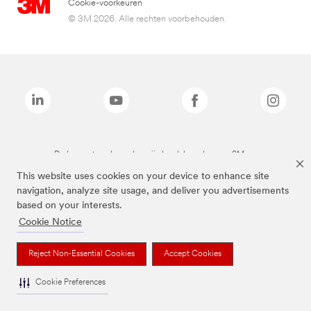
Cookie-voorkeuren
© 3M 2026. Alle rechten voorbehouden.
De bovenstaande merken zijn handelsmerken van 3M.we
This website uses cookies on your device to enhance site
navigation, analyze site usage, and deliver you advertisements
based on your interests.
Cookie Notice
Reject Non-Essential Cookies
Accept Cookies
Cookie Preferences