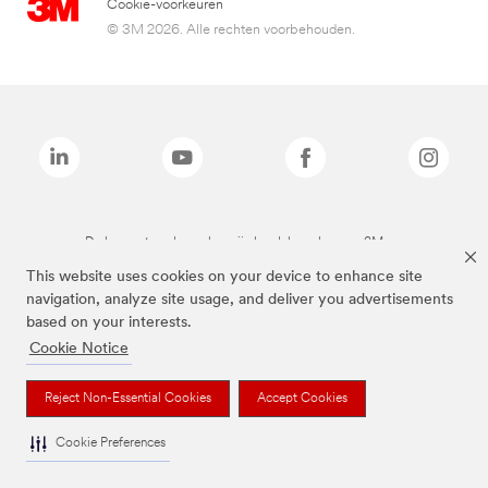
Cookie-voorkeuren
© 3M 2026. Alle rechten voorbehouden.
De bovenstaande merken zijn handelsmerken van 3M.we
This website uses cookies on your device to enhance site
navigation, analyze site usage, and deliver you advertisements
based on your interests.
Cookie Notice
Reject Non-Essential Cookies
Accept Cookies
Cookie Preferences