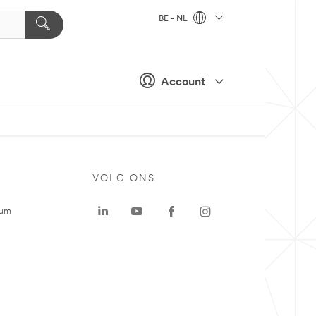
BE - NL
Account
VOLG ONS
rum