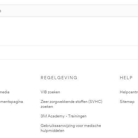
REGELGEVING
HELP
media
VIB zoeken
Helpcent
mentspagina
Zeer zorgwekkende stoffen (SVHC)
Sitemap
zoeken
3M Academy - Trainingen
Gebruiksaanwijzing voor medische
hulpmiddelen