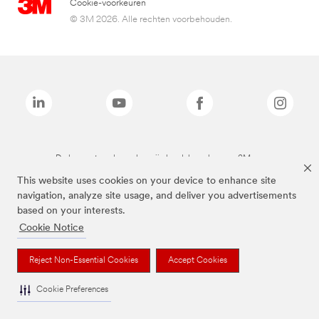
Cookie-voorkeuren
© 3M 2026. Alle rechten voorbehouden.
De bovenstaande merken zijn handelsmerken van 3M.we
This website uses cookies on your device to enhance site
navigation, analyze site usage, and deliver you advertisements
based on your interests.
Cookie Notice
Reject Non-Essential Cookies
Accept Cookies
Cookie Preferences