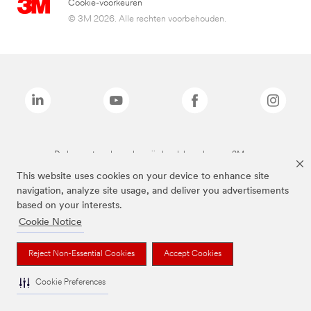
Cookie-voorkeuren
© 3M 2026. Alle rechten voorbehouden.
De bovenstaande merken zijn handelsmerken van 3M.we
This website uses cookies on your device to enhance site
navigation, analyze site usage, and deliver you advertisements
based on your interests.
Cookie Notice
Reject Non-Essential Cookies
Accept Cookies
Cookie Preferences