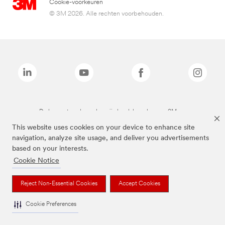
Cookie-voorkeuren
© 3M 2026. Alle rechten voorbehouden.
De bovenstaande merken zijn handelsmerken van 3M.we
This website uses cookies on your device to enhance site
navigation, analyze site usage, and deliver you advertisements
based on your interests.
Cookie Notice
Reject Non-Essential Cookies
Accept Cookies
Cookie Preferences