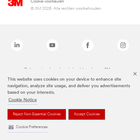
Cookie-voorkeuren
© 3M 2026. Alle rechten voorbehouden.
De bovenstaande merken zijn handelsmerken van 3M.we
This website uses cookies on your device to enhance site
navigation, analyze site usage, and deliver you advertisements
based on your interests.
Cookie Notice
Reject Non-Essential Cookies
Accept Cookies
Cookie Preferences