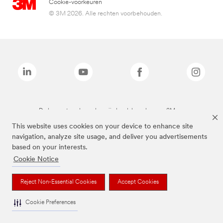
Cookie-voorkeuren
© 3M 2026. Alle rechten voorbehouden.
De bovenstaande merken zijn handelsmerken van 3M.we
This website uses cookies on your device to enhance site
navigation, analyze site usage, and deliver you advertisements
based on your interests.
Cookie Notice
Reject Non-Essential Cookies
Accept Cookies
Cookie Preferences