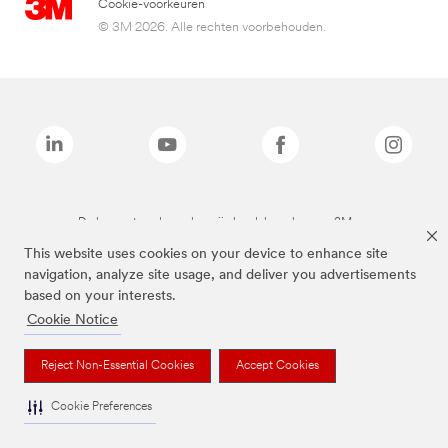
Cookie-voorkeuren
© 3M 2026. Alle rechten voorbehouden.
De bovenstaande merken zijn handelsmerken van 3M.we
This website uses cookies on your device to enhance site
navigation, analyze site usage, and deliver you advertisements
based on your interests.
Cookie Notice
Reject Non-Essential Cookies
Accept Cookies
Cookie Preferences