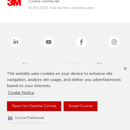
Cookie-voorkeuren
© 3M 2026. Alle rechten voorbehouden.
De bovenstaande merken zijn handelsmerken van 3M.we
This website uses cookies on your device to enhance site
navigation, analyze site usage, and deliver you advertisements
based on your interests.
Cookie Notice
Reject Non-Essential Cookies
Accept Cookies
Cookie Preferences