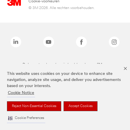
Cookie-voorkeuren
© 3M 2026. Alle rechten voorbehouden.
De bovenstaande merken zijn handelsmerken van 3M.we
This website uses cookies on your device to enhance site
navigation, analyze site usage, and deliver you advertisements
based on your interests.
Cookie Notice
Reject Non-Essential Cookies
Accept Cookies
Cookie Preferences