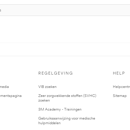
REGELGEVING
HELP
media
VIB zoeken
Helpcent
mentspagina
Zeer zorgwekkende stoffen (SVHC)
Sitemap
zoeken
3M Academy - Trainingen
Gebruiksaanwijzing voor medische
hulpmiddelen