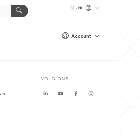
BE - NL
Account
VOLG ONS
rum