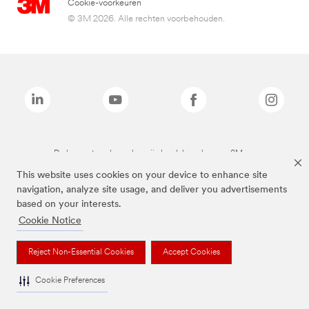
Cookie-voorkeuren
© 3M 2026. Alle rechten voorbehouden.
De bovenstaande merken zijn handelsmerken van 3M.we
This website uses cookies on your device to enhance site
navigation, analyze site usage, and deliver you advertisements
based on your interests.
Cookie Notice
Reject Non-Essential Cookies
Accept Cookies
Cookie Preferences