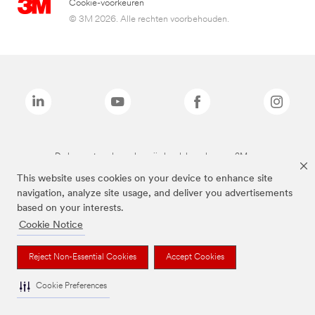
Cookie-voorkeuren
© 3M 2026. Alle rechten voorbehouden.
De bovenstaande merken zijn handelsmerken van 3M.we
This website uses cookies on your device to enhance site
navigation, analyze site usage, and deliver you advertisements
based on your interests.
Cookie Notice
Reject Non-Essential Cookies
Accept Cookies
Cookie Preferences