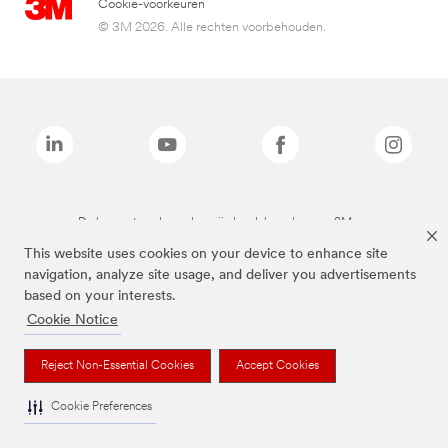
Cookie-voorkeuren
© 3M 2026. Alle rechten voorbehouden.
De bovenstaande merken zijn handelsmerken van 3M.we
This website uses cookies on your device to enhance site
navigation, analyze site usage, and deliver you advertisements
based on your interests.
Cookie Notice
Reject Non-Essential Cookies
Accept Cookies
Cookie Preferences